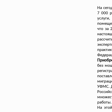
На сего
7 000 р
услуги
помещен
что за 
настоящ
рассчи
экспер
практи
Федера
Приобр
без мош
регистр
постав
миграци
УФМС. Д
Россий
множест
работы.
На это