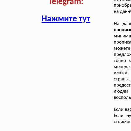
Telegram:
приобре
на данн
Нажмите тут
На дан
пропис
минима
пропис
можете 
предлож
точно м
менедж
имеют 
страны
предост
людям 
восполь
Если ва
Если н
стоимос