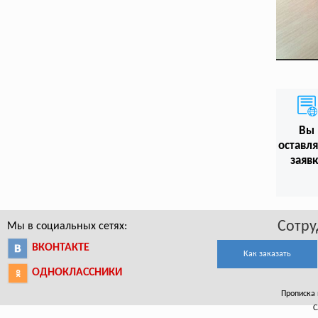
Вы
оставл
заяв
Сотру
Мы в социальных сетях:
ВКОНТАКТЕ
Как заказать
ОДНОКЛАССНИКИ
Прописка 
С