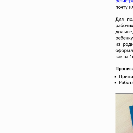
регистр
почту и
Для по
рабочих
дольше,
ребенку
из род
оформле
как за 
Прописк
Припис
Работа