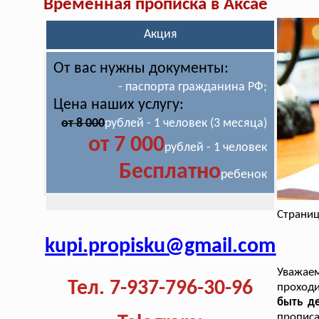
Временная прописка в Аксае
Акция
От вас нужны документы:
- паспорта гражданина РФ;
Цена наших услугу:
от 8 000
рублей - 1 человек (3 месяца)
от 7 000
рублей - 1 человек
Бесплатно
ребенок
Страниц
kupi.propisku@gmail.com
Уважае
Тел. 7-937-796-30-96
проход
быть де
пропис